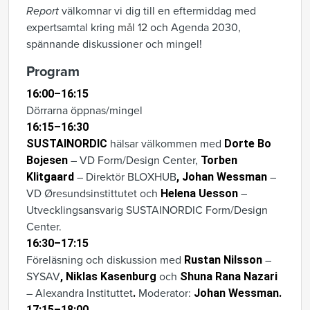
Report
välkomnar vi dig till en eftermiddag med
expertsamtal kring
mål 12
och Agenda 2030,
spännande diskussioner och mingel!
Program
16:00–16:15
Dörrarna öppnas/mingel
16:15–16:30
SUSTAINORDIC
hälsar välkommen med
Dorte Bo
Bojesen
– VD Form/Design Center,
Torben
Klitgaard
– Direktör BLOXHUB
, Johan Wessman
–
VD Øresundsinstittutet och
Helena Uesson
–
Utvecklingsansvarig SUSTAINORDIC Form/Design
Center.
16:30–17:15
Föreläsning och diskussion med
Rustan Nilsson
–
SYSAV
, Niklas Kasenburg
och
Shuna Rana Nazari
– Alexandra Instituttet
.
Moderator:
Johan Wessman.
17:15–18:00