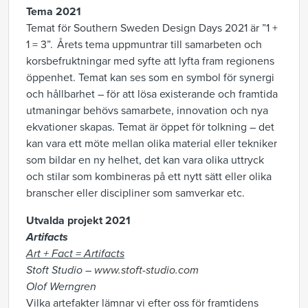
Tema 2021
Temat för Southern Sweden Design Days 2021 är ”1 +
1 = 3”.
Årets tema
uppmuntra
r
till
samarbeten och
korsbefruktningar
med syfte att lyfta
fram regionens
öppenhet. Temat kan
ses som en symbol för synergi
och hållbarhet – för att lösa existerande och framtida
utmaningar behöv
s
samarbet
e
, innov
ation
och nya
ekvationer
skapas
.
Temat är öppet för tolkning – det
kan vara
ett möte mellan
olika material eller tekniker
som bildar en ny helhet, det kan vara olika uttryck
och stilar som kombineras på ett nytt sätt eller olika
branscher eller discipliner som
samverkar
etc.
Utvalda projekt 2021
Artifacts
Art + Fact = Artifacts
Stoft Studio –
www.stoft-studio.com
Olof Werngren
Vilka artefakter lämnar vi efter oss för framtidens