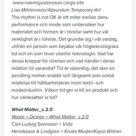
www.naemigustavsson.cargo.site
Lisa Mårtensson/Absurdum Temporary Art
The rhythm is not OK är ett möte mellan dans-
performance och mode som undersöker hur
materialet och formen är i rörelse samt hur vår
verklighet är i rörelse. Det grundar sig i vår vardag,
utifrån en person som bejakar vår högteknologiska
tid och en som lever utanför teknologin. Vad har
dessa kroppar för rörelser och vad händer i deras
relation till varandra? Tid är väsentlig, det sker en
pendling mellan snabbt och långsamt som också
relateras till hållbarhetskrav inom textil- och
modeindustrin. Vilken tid ger vi till en produkt och
hur värdesätter vi tid?
What Matter_s 2.0
Waste + Design =
What Matter_s 2.0
Carl-Ludvig Svensson + Vida
Henriksson & Lindgren + Kiviks MusteriKajsa Willner