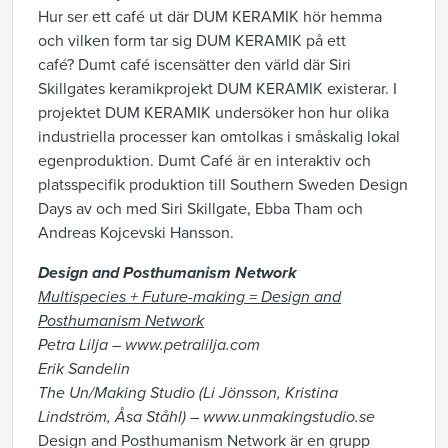
Hur ser ett café ut där DUM KERAMIK hör hemma
och vilken form tar sig DUM KERAMIK på ett
café? Dumt café iscensätter den värld där Siri
Skillgates keramikprojekt DUM KERAMIK existerar. I
projektet DUM KERAMIK undersöker hon hur olika
industriella processer kan omtolkas i småskalig lokal
egenproduktion. Dumt Café är en interaktiv och
platsspecifik produktion till Southern Sweden Design
Days av och med Siri Skillgate, Ebba Tham och
Andreas Kojcevski Hansson.
Design and Posthumanism Network
Multispecies + Future-making =
Design and
Posthumanism Network
Petra Lilja –
www.petralilja.com
Erik Sandelin
The Un/Making Studio (Li Jönsson, Kristina
Lindström, Åsa Ståhl) –
www.unmakingstudio.se
Design and Posthumanism Network är en grupp