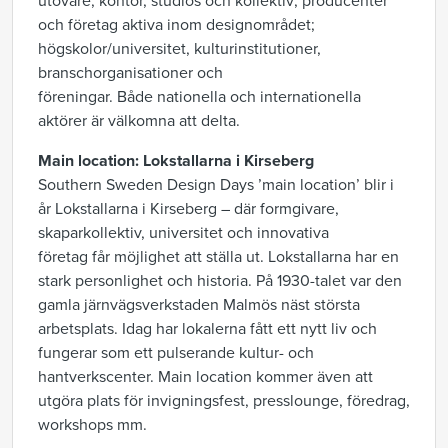
utövare, kontor, studios och kollektiv
; p
roducenter
och företag aktiva inom designområdet
;
h
ögskolor/universitet, kulturinstitutioner,
branschorganisationer och
föreningar
.
Både
nationella och internationella
aktörer är välkomna att delta.
Main
location
:
Lokstallarna
i Kirseberg
Southern Sweden Design Days
’
main
location
’
blir i
år
Lokstallarna
i Kirseberg
– där
formgivare,
skaparkollektiv, universitet och innovativa
företag
får
möjlighet att ställa ut.
Lokstallarna har en
stark personlighet och historia. På 1930-talet var den
gamla järnvägsverkstaden Malmös näst största
arbetsplats. Idag har lokalerna fått ett nytt liv och
fungerar som ett pulserande kultur- och
hantverkscenter.
Main
location
kommer
även
att
utgöra plats för invigningsfest, presslounge, föredrag,
workshops mm.