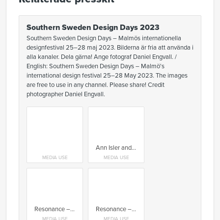
Southern Sweden Design Days 2023
Southern Sweden Design Days – Malmös internationella
designfestival 25–28 maj 2023. Bilderna är fria att använda i
alla kanaler. Dela gärna! Ange fotograf Daniel Engvall. /
English: Southern Sweden Design Days – Malmö's
international design festival 25–28 May 2023. The images
are free to use in any channel. Please share! Credit
photographer Daniel Engvall.
Ann Isler and Terese Alstin, Form/Design Center
MEDIA USE
MEDIA USE
Resonance – Konsthantverkscentrum. Chair by Jögge Sundqvist
Resonance – Konsthantverkscentrum. Work by Laura Blake
MEDIA USE
MEDIA USE