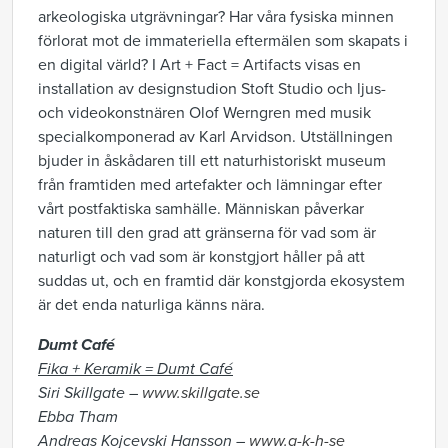
arkeologiska utgrävningar? Har våra fysiska minnen
förlorat mot de immateriella eftermälen som skapats i
en digital värld? I Art + Fact = Artifacts visas en
installation av designstudion Stoft Studio och ljus-
och videokonstnären Olof Werngren med musik
specialkomponerad av Karl Arvidson. Utställningen
bjuder in åskådaren till ett naturhistoriskt museum
från framtiden med artefakter och lämningar efter
vårt postfaktiska samhälle. Människan påverkar
naturen till den grad att gränserna för vad som är
naturligt och vad som är konstgjort håller på att
suddas ut, och en framtid där konstgjorda ekosystem
är det enda naturliga känns nära.
Dumt Café
Fika + Keramik =
Dumt Café
Siri Skillgate –
www.skillgate.se
Ebba Tham
Andreas Kojcevski Hansson –
www.a-k-h-se