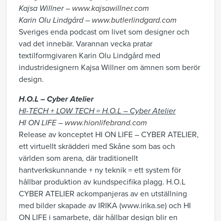
Kajsa Willner –
www.kajsawillner.com
Karin Olu Lindgård –
www.butlerlindgard.com
Sveriges enda podcast om livet som designer och
vad det innebär. Varannan vecka pratar
textilformgivaren Karin Olu Lindgård med
industridesignern Kajsa Willner om ämnen som berör
design.
H.O.L – Cyber Atelier
HI-TECH + LOW TECH =
H.O.L – Cyber Atelier
HI ON LIFE –
www.hionlifebrand.com
Release av konceptet HI ON LIFE – CYBER ATELIER,
ett virtuellt skrädderi med Skåne som bas och
världen som arena, där traditionellt
hantverkskunnande + ny teknik = ett system för
hållbar produktion av kundspecifika plagg. H.O.L
CYBER ATELIER ackompanjeras av en utställning
med bilder skapade av IRIKA (www.irika.se) och HI
ON LIFE i samarbete, där hållbar design blir en