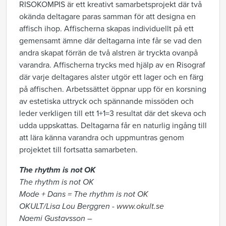
RISOKOMPIS är ett kreativt samarbetsprojekt där två
okända deltagare paras samman för att designa en
affisch ihop. Affischerna skapas individuellt på ett
gemensamt ämne där deltagarna inte får se vad den
andra skapat förrän de två alstren är tryckta ovanpå
varandra. Affischerna trycks med hjälp av en Risograf
där varje deltagares alster utgör ett lager och en färg
på affischen. Arbetssättet öppnar upp för en korsning
av estetiska uttryck och spännande missöden och
leder verkligen till ett 1+1=3 resultat där det skeva och
udda uppskattas. Deltagarna får en naturlig ingång till
att lära känna varandra och uppmuntras genom
projektet till fortsatta samarbeten.
The rhythm is not OK
The rhythm is not OK
Mode + Dans = The rhythm is not OK
OKULT/Lisa Lou Berggren -
www.okult.se
Naemi Gustavsson –