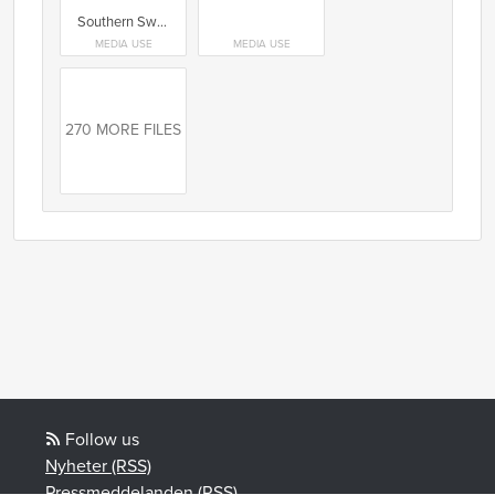
Southern Sweden Design Days 2024 innehåller 160 programpunkter på 70 platser över hela Malmö.
MEDIA USE
MEDIA USE
270 MORE FILES
Follow us
Nyheter (RSS)
Pressmeddelanden (RSS)