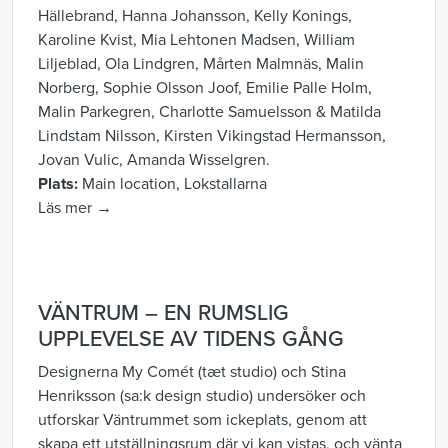
Hällebrand, Hanna Johansson, Kelly Konings,
Karoline Kvist, Mia Lehtonen Madsen, William
Liljeblad, Ola Lindgren, Mårten Malmnäs, Malin
Norberg, Sophie Olsson Joof, Emilie Palle Holm,
Malin Parkegren, Charlotte Samuelsson & Matilda
Lindstam Nilsson, Kirsten Vikingstad Hermansson,
Jovan Vulic, Amanda Wisselgren.
Plats:
Main location, Lokstallarna
Läs mer →
VÄNTRUM – EN RUMSLIG
UPPLEVELSE AV TIDENS GÅNG
Designerna My Comét (tæt studio) och Stina
Henriksson (sa:k design studio) undersöker och
utforskar Väntrummet som ickeplats, genom att
skapa ett utställningsrum där vi kan vistas, och vänta