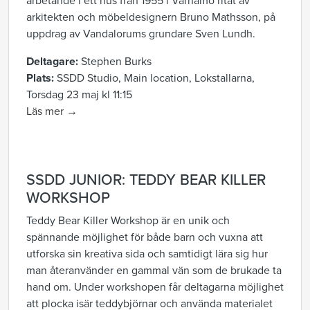
arbetande i ett hus från 1955 i Värnamo ritat av
arkitekten och möbeldesignern Bruno Mathsson, på
uppdrag av Vandalorums grundare Sven Lundh.
Deltagare:
Stephen Burks
Plats:
SSDD Studio, Main location, Lokstallarna,
Torsdag 23 maj kl 11:15
Läs mer →
SSDD JUNIOR: TEDDY BEAR KILLER
WORKSHOP
Teddy Bear Killer Workshop är en unik och
spännande möjlighet för både barn och vuxna att
utforska sin kreativa sida och samtidigt lära sig hur
man återanvänder en gammal vän som de brukade ta
hand om. Under workshopen får deltagarna möjlighet
att plocka isär teddybjörnar och använda materialet