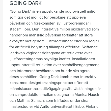
GOING DARK
"Going Dark" är en uppslukande audiovisuell miljö
som gör det möjligt för besökare att uppleva
påverkan och förekomsten av ljusföroreningar i
stadsmiljöer
.
Den interaktiva miljön skildrar vad som
händer om mänsklig påverkan fortsätter att störa
ekosystemet genom ljusföroreningar eller om regler
för artificiell belysning tillämpas effektivt. Skiftande
landskap vägleder deltagarna att reflektera över
ljusföroreningarnas osynliga krafter. Installationen
uppmuntrar till reflektion över samhällsengagemang
och informerar besökarna om hur de ska agera i
deras samhällen. Going Dark kombinerar interaktiv
konst med designforskningsprinciper efter ett
människocentrerat tillvägagångssätt. Utställningen är
en samproduktion mellan designerna Monica Hauck
och Mathias Schach, som träffades under sina
masterstudier vid Aalto-universitetet i Esbo, Finland.