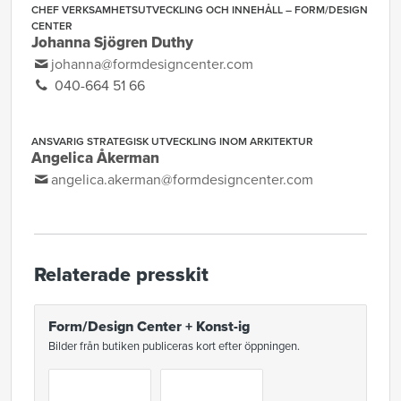
CHEF VERKSAMHETSUTVECKLING OCH INNEHÅLL – FORM/DESIGN
CENTER
Johanna Sjögren Duthy
johanna@formdesigncenter.com
040-664 51 66
ANSVARIG STRATEGISK UTVECKLING INOM ARKITEKTUR
Angelica Åkerman
angelica.akerman@formdesigncenter.com
Relaterade presskit
Form/Design Center + Konst-ig
Bilder från butiken publiceras kort efter öppningen.