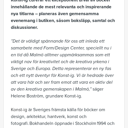
Konst-ig curerar ett exceptionellt urval av böcker
innehållande de mest relevanta och inspirerande
nya titlarna – planeras även gemensamma
evenemang i butiken, såsom boksläpp, samtal och
diskussioner.
”Det är väldigt spännande för oss att inleda ett
samarbete med Form/Design Center, speciellt nu i
en tid då Malmö alltmer uppmärksammas som ett
viktigt nav för kreativitet och de kreativa yrkena i
Sverige och Europa. Detta representerar en ny fas
och ett nytt äventyr för Konst-ig. Vi är hedrade över
att vara här och ser fram emot att vara en aktiv del
av den kreativa gemenskapen i Malmö,”
säger
Helene Boström, grundare Konst-ig.
Konst-ig
är Sveriges främsta källa för böcker om
design, arkitektur, hantverk, konst och
fotografi. Bokhandeln öppnade i Stockholm 1994 och