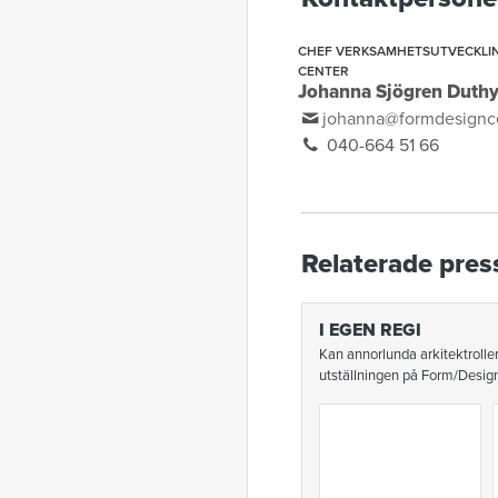
CHEF VERKSAMHETSUTVECKLIN
CENTER
Johanna Sjögren Duth
johanna@formdesignc
040-664 51 66
Relaterade pres
I EGEN REGI
Kan annorlunda arkitektroller
utställningen på Form/Design 