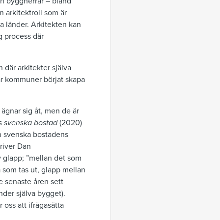
ch byggherrar – bland
 arkitektroll som är
a länder. Arkitekten kan
ig process där
 där arkitekter själva
ar kommuner börjat skapa
 ägnar sig åt, men de är
ts svenska bostad
(2020)
den svenska bostadens
river Dan
av glapp; ”mellan det som
 som tas ut, glapp mellan
de senaste åren sett
der själva bygget).
 oss att ifrågasätta