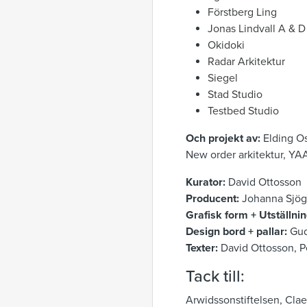
Förstberg Ling
Jonas Lindvall A & D
Okidoki
Radar Arkitektur
Siegel
Stad Studio
Testbed Studio
Och projekt av:
Elding Os
New order arkitektur, Y
Kurator:
David Ottosson
Producent:
Johanna Sjög
Grafisk form + Utställnin
Design bord + pallar:
Gud
Texter:
David Ottosson, P
Tack till:
Arwidssonstiftelsen, Clae