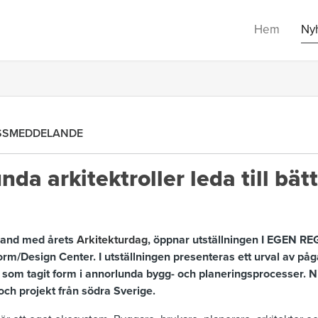
Hem
Ny
SSMEDDELANDE
da arkitektroller leda till bät
band med årets
Arkitekturdag
, öppnar utställningen I EGEN RE
orm/Design Center. I utställningen presenteras ett urval av p
s som tagit form i annorlunda bygg- och planeringsprocesser. N
och projekt från södra Sverige.