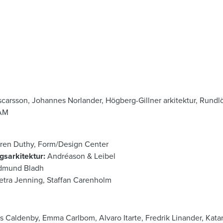
carsson, Johannes Norlander, Högberg-Gillner arkitektur, Rundlöf
AAM
ren Duthy, Form/Design Center
gsarkitektur:
Andréason & Leibel
mund Bladh
etra Jenning, Staffan Carenholm
s Caldenby, Emma Carlbom, Alvaro Itarte, Fredrik Linander, Kata