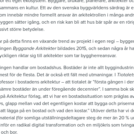
ör ett eget ekosystem. Byggare, brukare, planerare, arkitekter o
sammans en kultur. Ett av den svenska byggvärldens särdrag är en
som innebär mindre formellt ansvar än arkitektrollen i många andr
byggen sätter igång, och en risk kan bli att hus bär spår av en rör
sivt större betydelse.
r på detta finns en växande trend av projekt i egen regi – byggen
eningen
Byggande Arkitekter
bildades 2015, och sedan några år h
kligen riktar sig till arkitekter som tar byggherreansvar.
lningen handlar om bostadshus. Bostäder är inte allt byggindustrin
st för de flesta. Det är också ett fält med utmaningar. I
Tiotale
fessor i bostadens arkitektur – att tiotalet är ”första gången i 
”sämre bostäder än under föregående decennier”. I samma bok sk
 på Arkitektur förlag, att vi har en bostadssituation som präglas 
, glapp mellan vad det egentligen kostar att bygga och priserna
d att lägga på en bostad och vad den kostar.” Utöver detta har vi 
terial (för somliga utställningsdeltagare steg de mer än 20 % un
nför en radikal digital transformation och en miljökris som tvingar
 och bor.