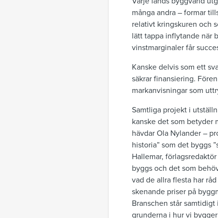
Varje lands byggvärld utg
många andra – formar till
relativt kringskuren och 
lätt tappa inflytande när 
vinstmarginaler får succes
Kanske delvis som ett sva
säkrar finansiering. För
markanvisningar som uttryc
Samtliga projekt i utstäl
kanske det som betyder me
hävdar Ola Nylander – pro
historia” som det byggs 
Hallemar, förlagsredaktör
byggs och det som behövs
vad de allra flesta har rå
skenande priser på byggma
Branschen står samtidigt i
grunderna i hur vi bygger