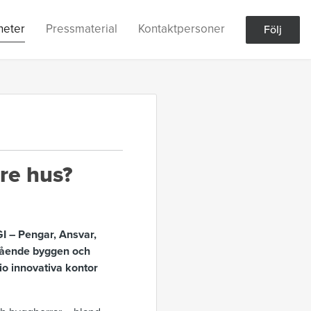
heter
Pressmaterial
Kontaktpersoner
Följ
tre hus?
GI – Pengar, Ansvar,
ågående byggen och
io innovativa kontor