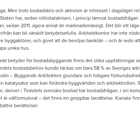
ga. Men trots bostadskris och aktivism är intresset i dagsläget rela
 Staten har, sedan nittiotalskrisen, i princip lämnat bostadsfråg
ler, sedan 2011, agera annat än marknadsmässigt. Det blir ett läg
rifrån kan bli särskilt betydelsefulla. Arkitektkontor har inte nö
e byggaktörer, och givet att de beviljas banklån – och är redo at
apa unika hus.
jekt betyder för bostadsbyggande finns det olika uppfattningar 
landets bostadsbehov kunde täckas om bara 58 % av Sveriges arkit
nholm –
Byggande Arkitekters
grundare och tidigare förbundsdirek
 en katalysator som kan förändra byggvärlden och arkitektrollen.
ur
, skriver i
Tiotalets svenska bostad
har bostadsfrågan, i sin komp
är välformulerat – det finns en greppbar berättelse. Kanske finn
 bättre berättelser.