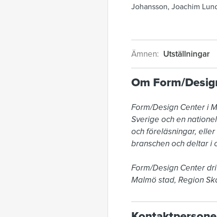
Johansson, Joachim Lundq
Ämnen:
Utställningar
Om Form/Desig
Form/Design Center i Ma
Sverige och en nationell
och föreläsningar, elle
branschen och deltar i o
Form/Design Center dri
Malmö stad, Region Skå
Kontaktpersone