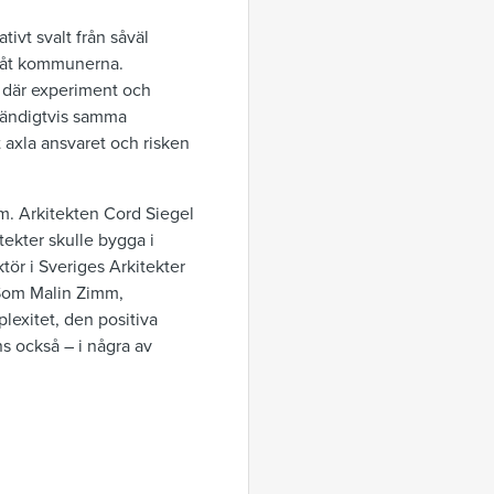
tivt svalt från såväl
an åt kommunerna.
e där experiment och
dvändigtvis samma
t axla ansvaret och risken
om. Arkitekten Cord Siegel
ekter skulle bygga i
tör i Sveriges Arkitekter
 Som Malin Zimm,
lexitet, den positiva
s också – i några av