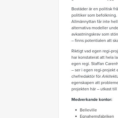
Bostäder är en politisk frå
politiker som befolkning.
Allmännyttan får inte hel
alternativa modeller unde
avkastningskrav som störr
– finns potentialen att sk
Riktigt vad egen regi-pro
har konstaterat att hela 
egen regi. Staffan Care
– ser i egen regi-projekt
chefredaktör för
Arkitekt
egenskapen att problemet 
projekten här – utkast till
Medverkande kontor:
Belleville
Egnahemsfabriken