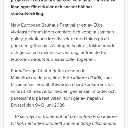
projektet
Från källare till kök
, som lyfter innovativa
lösningar för cirkulär och socialt hållbar
stadsutveckling.
New European Bauhaus Festival är ett av EU:s
viktigaste forum inom området och kopplar samman
policy, praktik och kreativ sektor med fokus på att
göra den gröna omställningen konkret, inkluderande
och gestaltad i människors vardag, utifrån de tre
ledorden:
beautiful, sustainable, together
.
Form/Design Center deltar genom det
Malmöbaserade projektet
Från källare till kök
, som
tillsammans med ShiftSweden i hård konkurrens har
valts ut att medverka med en gemensam monter och
panelsamtal på festivalen, som går av stapeln i
Bryssel den 9–13 juni 2026.
–
Vi ser mycket framemot att presentera Från källare
till kök i ett internationellt sammanhang tillsammans