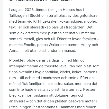
som bedrivits vid KTH under hösten.
I augusti 2025 tömdes familjen Hesses hus i
Tallkrogen i Stockholm på all plast av designforskare
med team vid KTH. Leksaker, köksmaskiner, möbler,
textilier och städredskap bars ut i trädgården. Det
som gick ersattes med plastfria alternativ i material
som trä, metall, glas och ull. Därefter levde familjen –
mamma Emelie, pappa Walter och barnen Henry och
Anna – helt utan plast under en månad.
Projektet följde deras vardagsliv med film och
intervjuer medan de försökte leva utan den plast som
finns överallt: i hygienartiklar, kläder, köket, barnens
rum – till och med i madrasser och smink. Efter en
månad fick familjen tillbaka sina saker, men bara det
som inte hade ersatts av plastfria alternativ. Resten
blev kvar hos forskarna att dokumentera och
analysera – och det är den plasten besökare möter i
utställningen Plastbantarna tillsammans med filmen