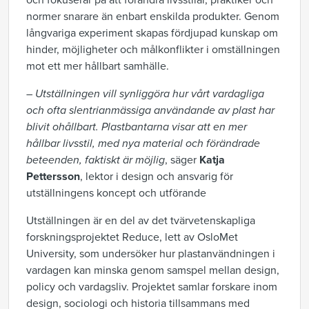
och fokuserar på att förändra livsstilar, praktiker och
normer snarare än enbart enskilda produkter. Genom
långvariga experiment skapas fördjupad kunskap om
hinder, möjligheter och målkonflikter i omställningen
mot ett mer hållbart samhälle.
– Utställningen vill synliggöra hur vårt vardagliga
och ofta slentrianmässiga användande av plast har
blivit ohållbart. Plastbantarna visar att en mer
hållbar livsstil, med nya material och förändrade
beteenden, faktiskt är möjlig
, säger
Katja
Pettersson
, lektor i design och ansvarig för
utställningens koncept och utförande
Utställningen är en del av det tvärvetenskapliga
forskningsprojektet Reduce, lett av OsloMet
University, som undersöker hur plastanvändningen i
vardagen kan minska genom samspel mellan design,
policy och vardagsliv. Projektet samlar forskare inom
design, sociologi och historia tillsammans med