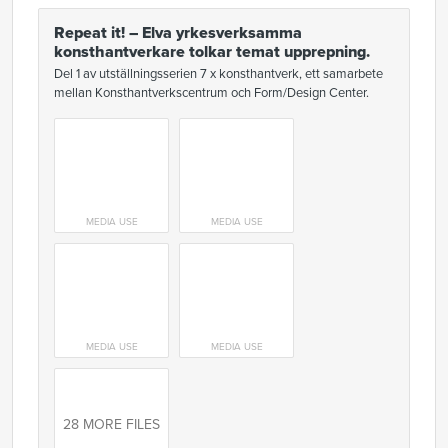
Repeat it! – Elva yrkesverksamma
konsthantverkare tolkar temat upprepning.
Del 1 av utställningsserien 7 x konsthantverk, ett samarbete
mellan Konsthantverkscentrum och Form/Design Center.
MEDIA USE
MEDIA USE
MEDIA USE
MEDIA USE
28 MORE FILES