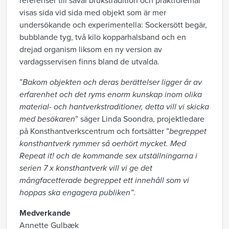
referenser till såväl brukstradition och praktföremål
visas sida vid sida med objekt som är mer
undersökande och experimentella: Sockersött begär,
bubblande tyg, två kilo kopparhalsband och en
drejad organism liksom en ny version av
vardagsservisen finns bland de utvalda.
”
Bakom objekten och deras berättelser ligger år av
erfarenhet och det ryms enorm kunskap inom olika
material- och hantverkstraditioner,
detta vill vi skicka
med besökaren
” säger Linda Soondra, projektledare
på
Konsthantverkscentrum
och fortsätter ”
begreppet
konsthantverk rymmer så oerhört mycket. Med
Repeat it! och de kommande sex utställningarna i
serien 7 x konsthantverk vill vi ge det
mångfacetterade begreppet ett innehåll som vi
hoppas ska engagera publiken”
.
Medverkande
Annette Gulbæk