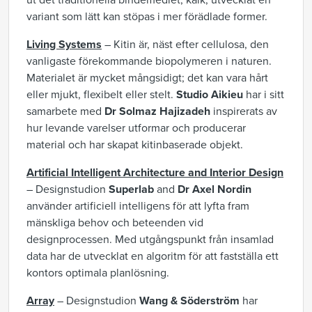
ut det traditionella bindemedlet, kalk, utvecklat en
variant som lätt kan stöpas i mer förädlade former.
Living Systems
– Kitin är, näst efter cellulosa, den
vanligaste förekommande biopolymeren i naturen.
Materialet är mycket mångsidigt; det kan vara hårt
eller mjukt, flexibelt eller stelt.
Studio Aikieu
har i sitt
samarbete med
Dr Solmaz Hajizadeh
inspirerats av
hur levande varelser utformar och producerar
material och har skapat kitinbaserade objekt.
Artificial Intelligent Architecture and Interior Design
– Designstudion
Superlab
and
Dr Axel Nordin
använder artificiell intelligens för att lyfta fram
mänskliga behov och beteenden vid
designprocessen. Med utgångspunkt från insamlad
data har de utvecklat en algoritm för att fastställa ett
kontors optimala planlösning.
Array
– Designstudion
Wang & Söderström
har