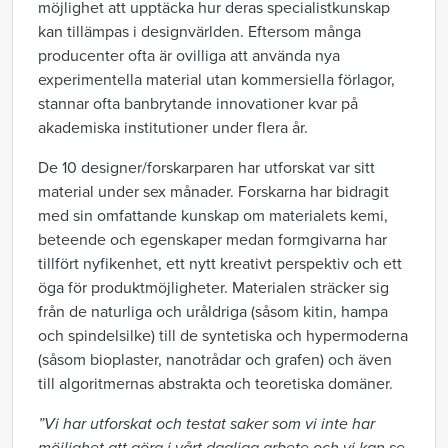
möjlighet att upptäcka hur deras specialistkunskap
kan tillämpas i designvärlden. Eftersom många
producenter ofta är ovilliga att använda nya
experimentella material utan kommersiella förlagor,
stannar ofta banbrytande innovationer kvar på
akademiska institutioner under flera år.
De 10 designer/forskarparen har utforskat var sitt
material under sex månader. Forskarna har bidragit
med sin omfattande kunskap om materialets kemi,
beteende och egenskaper medan formgivarna har
tillfört nyfikenhet, ett nytt kreativt perspektiv och ett
öga för produktmöjligheter. Materialen sträcker sig
från de naturliga och uråldriga (såsom kitin, hampa
och spindelsilke) till de syntetiska och hypermoderna
(såsom bioplaster, nanotrådar och grafen) och även
till algoritmernas abstrakta och teoretiska domäner.
”Vi har utforskat och testat saker som vi inte har