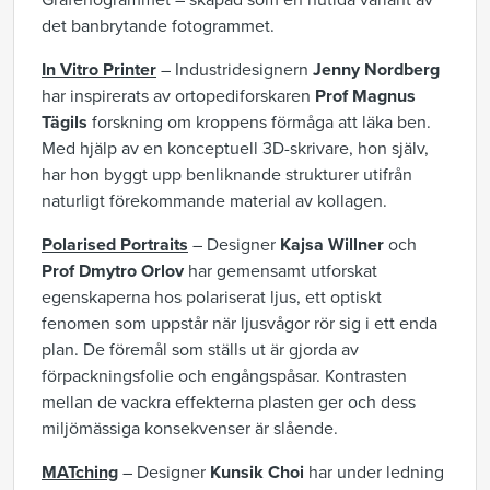
Grafenogrammet – skapad som en nutida variant av
det banbrytande fotogrammet.
In Vitro Printer
– Industridesignern
Jenny Nordberg
har inspirerats av ortopediforskaren
Prof Magnus
Tägils
forskning om kroppens förmåga att läka ben.
Med hjälp av en konceptuell 3D-skrivare, hon själv,
har hon byggt upp benliknande strukturer utifrån
naturligt förekommande material av kollagen.
Polarised P
ortraits
– Designer
Kajsa Willner
och
Prof Dmytro Orlov
har gemensamt utforskat
egenskaperna hos polariserat ljus, ett optiskt
fenomen som uppstår när ljusvågor rör sig i ett enda
plan. De föremål som ställs ut är gjorda av
förpackningsfolie och engångspåsar. Kontrasten
mellan de vackra effekterna plasten ger och dess
miljömässiga konsekvenser är slående.
MATching
– Designer
Kunsik Choi
har under ledning