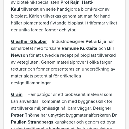
av bioteknikspecialisten
Prof Rajni Hatti-
Kaul
tillverkat en serie handgjorda blomkrukor av
bioplast. Kärlen tillverkas genom att man för hand
häller pigmenterad flytande bioplast i träformar vilket
ger unika färger, former och ytor.
Gleather Glubber
– Industridesigner
Petra Lilja
har
samarbetat med forskare
Ramune Kuktaite
och
Bill
Newson
för att utveckla recept på bioplast tillverkad
av vetegluten. Genom materialprover i olika färger,
texturer och former presenteras en undersökning av
materialets potential för oräkneliga
designtillämpningar.
Grain
– Hampatågor är ett biobaserat material som
kan användas i kombination med byggnadskalk för
att tillverka miljömässigt hållbara väggar. Designer
Petter Thörne
har utnyttjat byggmaterialforskaren
Dr
Paulien Strandbergs
kunskaper och genom att byta