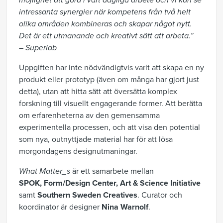
möjlighet att göra i vårt dagliga arbete och vi kan se
intressanta synergier när kompetens från två helt
olika områden kombineras och skapar något nytt.
Det är ett utmanande och kreativt sätt att arbeta.”
– Superlab
Uppgiften har inte nödvändigtvis varit att skapa en ny
produkt eller prototyp (även om många har gjort just
detta), utan att hitta sätt att översätta komplex
forskning till visuellt engagerande former. Att berätta
om erfarenheterna av den gemensamma
experimentella processen, och att visa den potential
som nya, outnyttjade material har för att lösa
morgondagens designutmaningar.
What Matter_s
är ett samarbete mellan
SPOK,
Form/Design Center,
Art & Science Initiative
samt
Southern Sweden Creatives
. Curator och
koordinator är designer
Nina Warnolf
.